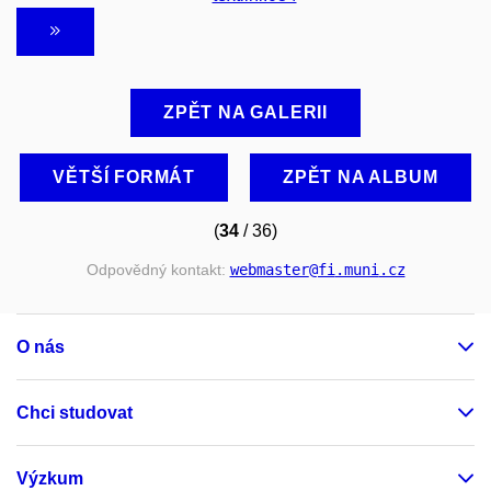
ZPĚT NA GALERII
VĚTŠÍ FORMÁT
ZPĚT NA ALBUM
(
34
/ 36)
Odpovědný kontakt:
webmaster
@fi
.muni
.cz
O nás
Chci studovat
Výzkum