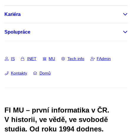
Kariéra
Spolupráce
IS
INET
MU
Tech info
FAdmin
Kontakty
Domů
FI MU – první informatika v ČR.
V historii, ve vědě, ve svobodě
studia.
Od roku 1994 dodnes.