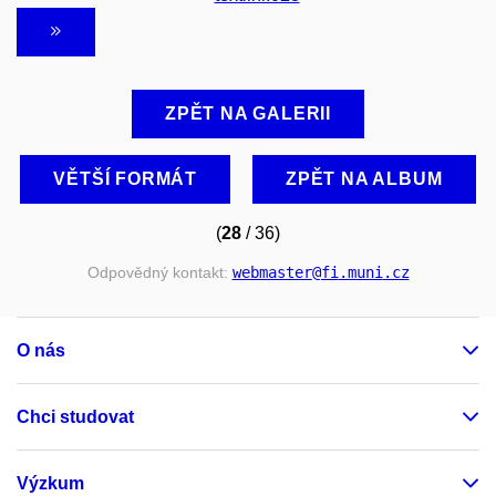
ZPĚT NA GALERII
VĚTŠÍ FORMÁT
ZPĚT NA ALBUM
(
28
/ 36)
Odpovědný kontakt:
webmaster
@fi
.muni
.cz
O nás
Chci studovat
Výzkum