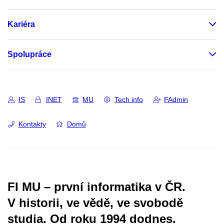
Kariéra
Spolupráce
IS
INET
MU
Tech info
FAdmin
Kontakty
Domů
FI MU – první informatika v ČR.
V historii, ve vědě, ve svobodě
studia.
Od roku 1994 dodnes.