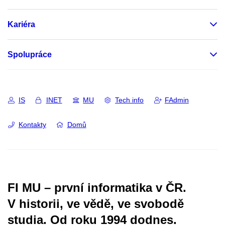
Kariéra
Spolupráce
IS
INET
MU
Tech info
FAdmin
Kontakty
Domů
FI MU – první informatika v ČR.
V historii, ve vědě, ve svobodě
studia.
Od roku 1994 dodnes.