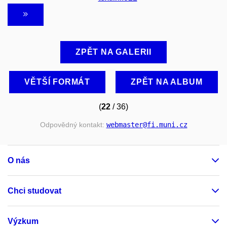
ZPĚT NA GALERII
VĚTŠÍ FORMÁT
ZPĚT NA ALBUM
(
22
/ 36)
Odpovědný kontakt:
webmaster
@fi
.muni
.cz
O nás
Chci studovat
Výzkum