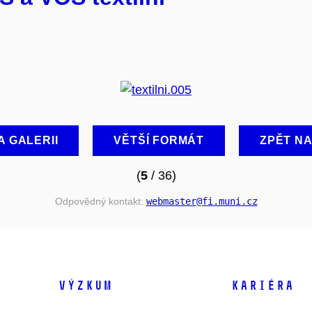
A GALERII
VĚTŠÍ FORMÁT
ZPĚT N
(
5
/ 36)
Odpovědný kontakt:
webmaster
@fi
.muni
.cz
VÝZKUM
KARIÉRA