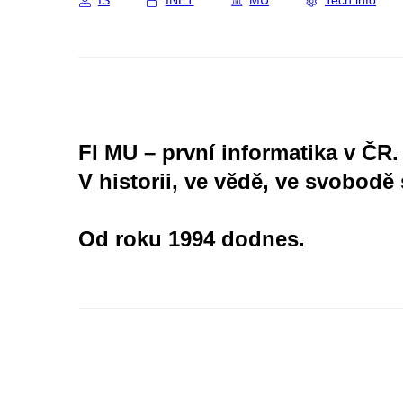
IS
INET
MU
Tech info
FI MU – první informatika v ČR.
V historii, ve vědě, ve svobodě 
Od roku 1994 dodnes.