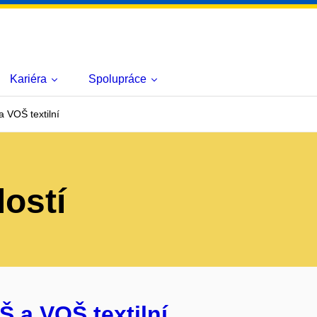
Kariéra
Spolupráce
 VOŠ textilní
lostí
Š a VOŠ textilní