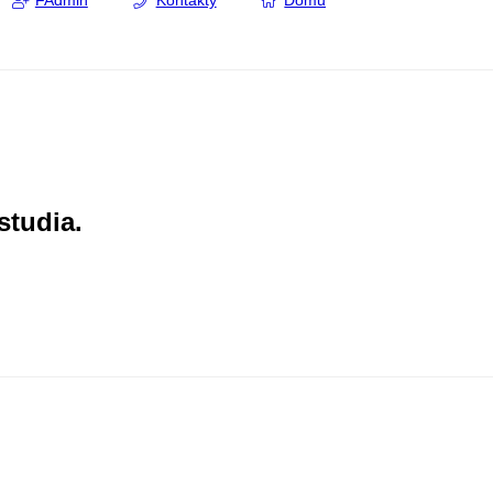
FAdmin
Kontakty
Domů
studia.