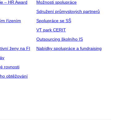
gie – HR Award
Možnosti spolupráce
Sdružení průmyslových partnerů
ým řízením
Spolupráce se SŠ
VT park CERIT
Outsourcing školního IS
tivní ženy na FI
Nabídky spolupráce a fundraising
ráv
é rovnosti
ího obtěžování