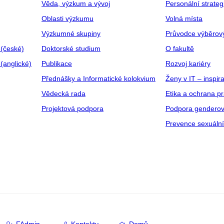
Věda, výzkum a vývoj
Personální strate
Oblasti výzkumu
Volná místa
Výzkumné skupiny
Průvodce výběrov
 (české)
Doktorské studium
O fakultě
(anglické)
Publikace
Rozvoj kariéry
Přednášky a Informatické kolokvium
Ženy v IT – inspira
Vědecká rada
Etika a ochrana p
Projektová podpora
Podpora genderov
Prevence sexuáln