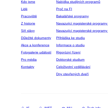
Kdo jsme
Nabídka studijních programů
Lidé
Proč na FI
Pracoviště
Bakalářské programy
Z historie
Navazující magisterské programy
Síň slávy
Navazující magisterské programy 
Důležité dokumenty
Přihláška ke studiu
Akce a konference
Informace o studiu
Fotogalerie událostí
Rigorózní řízení
Pro média
Doktorské studium
Kontakty
Celoživotní vzdělávání
Dny otevřených dveří