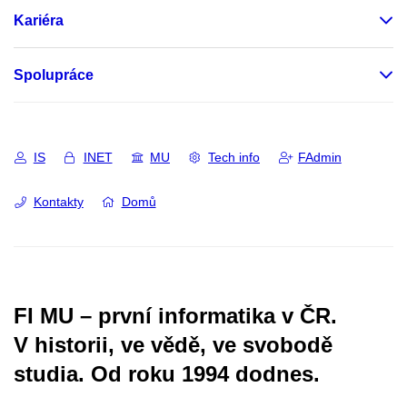
Kariéra
Spolupráce
IS
INET
MU
Tech info
FAdmin
Kontakty
Domů
FI MU – první informatika v ČR.
V historii, ve vědě, ve svobodě
studia.
Od roku 1994 dodnes.