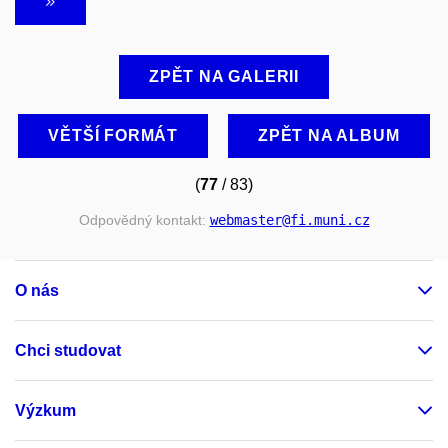
ZPĚT NA GALERII
VĚTŠÍ FORMÁT
ZPĚT NA ALBUM
(
77
/ 83)
Odpovědný kontakt:
webmaster
@fi
.muni
.cz
O nás
Chci studovat
Výzkum