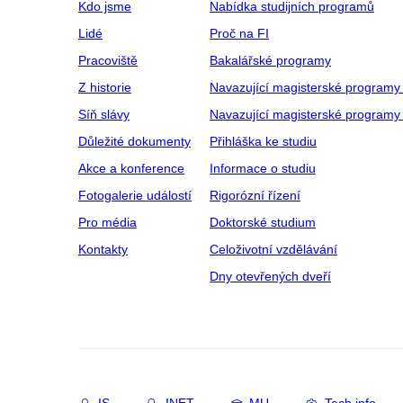
Kdo jsme
Nabídka studijních programů
Lidé
Proč na FI
Pracoviště
Bakalářské programy
Z historie
Navazující magisterské programy
Síň slávy
Navazující magisterské programy 
Důležité dokumenty
Přihláška ke studiu
Akce a konference
Informace o studiu
Fotogalerie událostí
Rigorózní řízení
Pro média
Doktorské studium
Kontakty
Celoživotní vzdělávání
Dny otevřených dveří