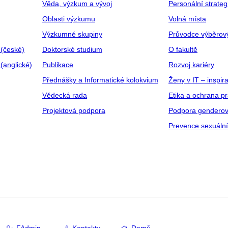
Věda, výzkum a vývoj
Personální strate
Oblasti výzkumu
Volná místa
Výzkumné skupiny
Průvodce výběrov
 (české)
Doktorské studium
O fakultě
(anglické)
Publikace
Rozvoj kariéry
Přednášky a Informatické kolokvium
Ženy v IT – inspira
Vědecká rada
Etika a ochrana p
Projektová podpora
Podpora genderov
Prevence sexuáln