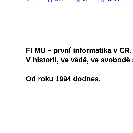
IS
INET
MU
Tech info
FI MU – první informatika v ČR.
V historii, ve vědě, ve svobodě 
Od roku 1994 dodnes.