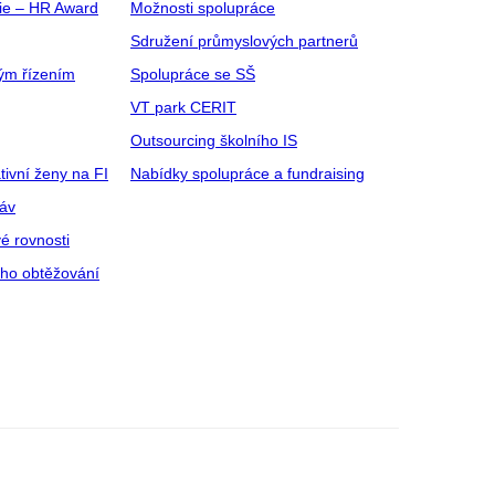
gie – HR Award
Možnosti spolupráce
Sdružení průmyslových partnerů
ým řízením
Spolupráce se SŠ
VT park CERIT
Outsourcing školního IS
tivní ženy na FI
Nabídky spolupráce a fundraising
ráv
é rovnosti
ího obtěžování