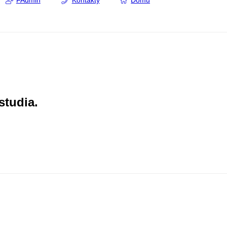
FAdmin
Kontakty
Domů
studia.