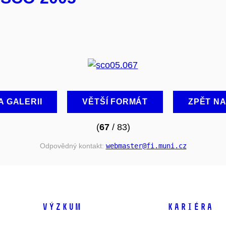
A GALERII
VĚTŠÍ FORMÁT
ZPĚT N
(
67
/ 83)
Odpovědný kontakt:
webmaster
@fi
.muni
.cz
VÝZKUM
KARIÉRA