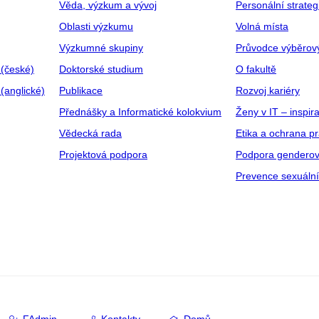
Věda, výzkum a vývoj
Personální strate
Oblasti výzkumu
Volná místa
Výzkumné skupiny
Průvodce výběrov
 (české)
Doktorské studium
O fakultě
(anglické)
Publikace
Rozvoj kariéry
Přednášky a Informatické kolokvium
Ženy v IT – inspira
Vědecká rada
Etika a ochrana p
Projektová podpora
Podpora genderov
Prevence sexuáln