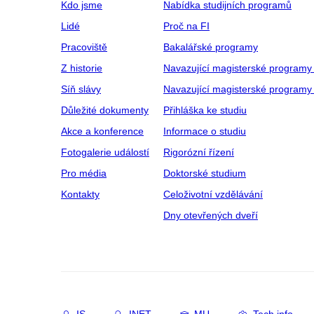
Kdo jsme
Nabídka studijních programů
Lidé
Proč na FI
Pracoviště
Bakalářské programy
Z historie
Navazující magisterské programy
Síň slávy
Navazující magisterské programy 
Důležité dokumenty
Přihláška ke studiu
Akce a konference
Informace o studiu
Fotogalerie událostí
Rigorózní řízení
Pro média
Doktorské studium
Kontakty
Celoživotní vzdělávání
Dny otevřených dveří