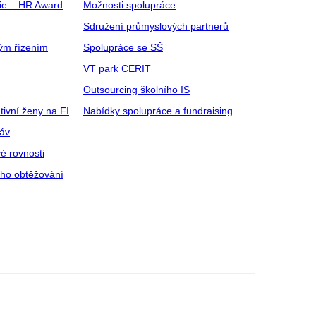
gie – HR Award
Možnosti spolupráce
Sdružení průmyslových partnerů
ým řízením
Spolupráce se SŠ
VT park CERIT
Outsourcing školního IS
tivní ženy na FI
Nabídky spolupráce a fundraising
ráv
é rovnosti
ího obtěžování