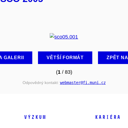
A GALERII
VĚTŠÍ FORMÁT
ZPĚT N
(
1
/ 83)
Odpovědný kontakt:
webmaster
@fi
.muni
.cz
VÝZKUM
KARIÉRA