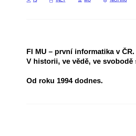
IS
INET
MU
Tech info
FI MU – první informatika v ČR.
V historii, ve vědě, ve svobodě 
Od roku 1994 dodnes.