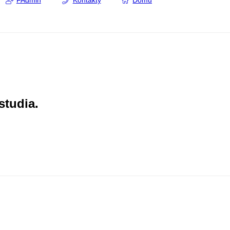
FAdmin
Kontakty
Domů
studia.