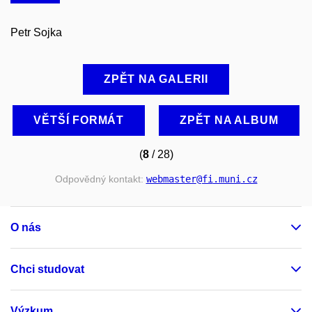
Petr Sojka
ZPĚT NA GALERII
VĚTŠÍ FORMÁT
ZPĚT NA ALBUM
(
8
/ 28)
Odpovědný kontakt:
webmaster
@fi
.muni
.cz
O nás
Chci studovat
Výzkum