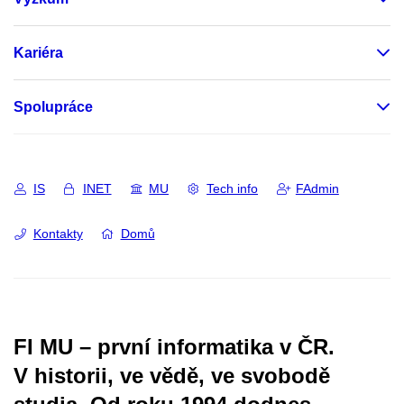
Kariéra
Spolupráce
IS
INET
MU
Tech info
FAdmin
Kontakty
Domů
FI MU – první informatika v ČR.
V historii, ve vědě, ve svobodě