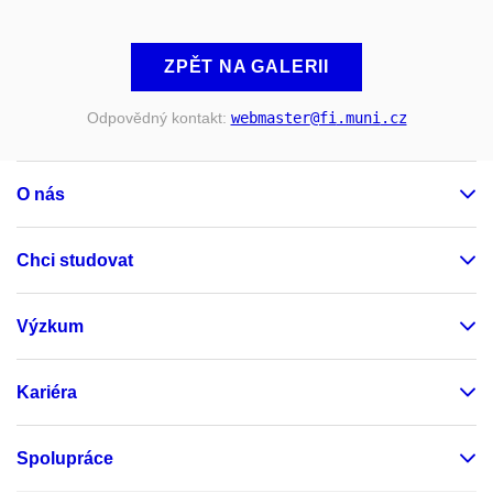
ZPĚT NA GALERII
Odpovědný kontakt:
webmaster
@fi
.muni
.cz
O nás
Chci studovat
Výzkum
Kariéra
Spolupráce