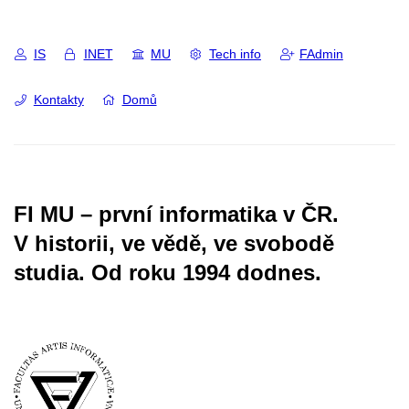
IS
INET
MU
Tech info
FAdmin
Kontakty
Domů
FI MU – první informatika v ČR.
V historii, ve vědě, ve svobodě
studia.
Od roku 1994 dodnes.