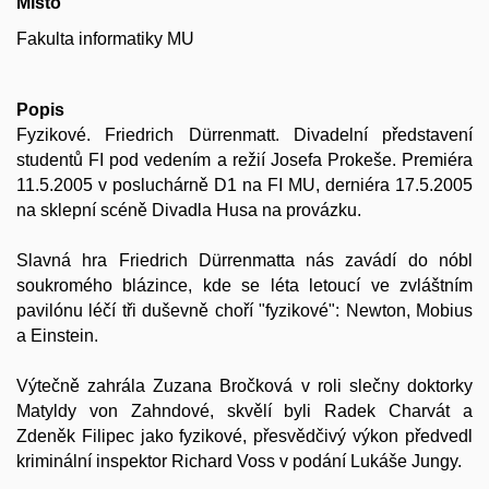
Místo
Fakulta informatiky MU
Popis
Fyzikové. Friedrich Dürrenmatt. Divadelní představení
studentů FI pod vedením a režií Josefa Prokeše. Premiéra
11.5.2005 v posluchárně D1 na FI MU, derniéra 17.5.2005
na sklepní scéně Divadla Husa na provázku.
Slavná hra Friedrich Dürrenmatta nás zavádí do nóbl
soukromého blázince, kde se léta letoucí ve zvláštním
pavilónu léčí tři duševně choří "fyzikové": Newton, Mobius
a Einstein.
Výtečně zahrála Zuzana Bročková v roli slečny doktorky
Matyldy von Zahndové, skvělí byli Radek Charvát a
Zdeněk Filipec jako fyzikové, přesvědčivý výkon předvedl
kriminální inspektor Richard Voss v podání Lukáše Jungy.