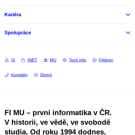
Kariéra
Spolupráce
IS
INET
MU
Tech info
FAdmin
Kontakty
Domů
FI MU – první informatika v ČR.
V historii, ve vědě, ve svobodě
studia.
Od roku 1994 dodnes.