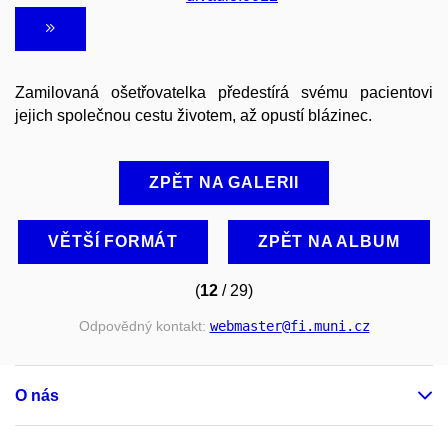
Zamilovaná ošetřovatelka předestírá svému pacientovi
jejich společnou cestu životem, až opustí blázinec.
ZPĚT NA GALERII
VĚTŠÍ FORMÁT
ZPĚT NA ALBUM
(
12
/ 29)
Odpovědný kontakt:
webmaster
@fi
.muni
.cz
O nás