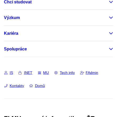
Chci studovat
Výzkum
Kariéra
Spolupráce
IS
INET
MU
Tech info
FAdmin
Kontakty
Domů