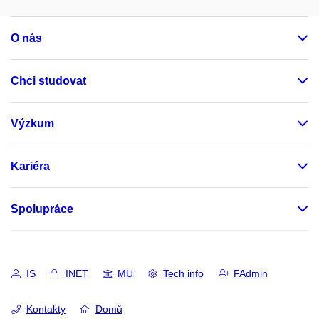
O nás
Chci studovat
Výzkum
Kariéra
Spolupráce
IS
INET
MU
Tech info
FAdmin
Kontakty
Domů