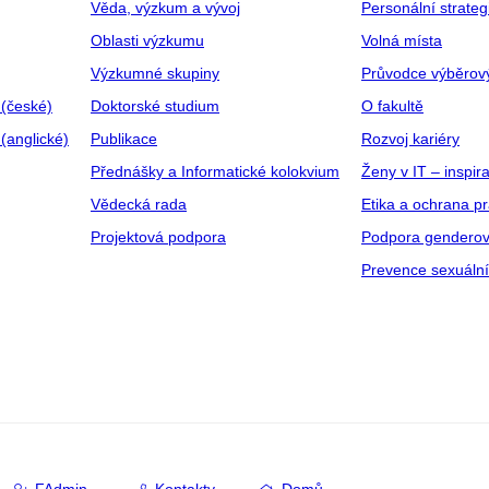
Věda, výzkum a vývoj
Personální strate
Oblasti výzkumu
Volná místa
Výzkumné skupiny
Průvodce výběrov
 (české)
Doktorské studium
O fakultě
(anglické)
Publikace
Rozvoj kariéry
Přednášky a Informatické kolokvium
Ženy v IT – inspira
Vědecká rada
Etika a ochrana p
Projektová podpora
Podpora genderov
Prevence sexuáln