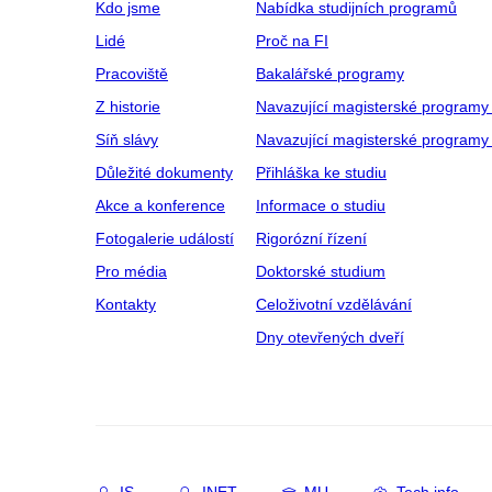
Kdo jsme
Nabídka studijních programů
Lidé
Proč na FI
Pracoviště
Bakalářské programy
Z historie
Navazující magisterské programy
Síň slávy
Navazující magisterské programy 
Důležité dokumenty
Přihláška ke studiu
Akce a konference
Informace o studiu
Fotogalerie událostí
Rigorózní řízení
Pro média
Doktorské studium
Kontakty
Celoživotní vzdělávání
Dny otevřených dveří