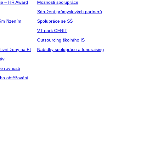
gie – HR Award
Možnosti spolupráce
Sdružení průmyslových partnerů
ým řízením
Spolupráce se SŠ
VT park CERIT
Outsourcing školního IS
tivní ženy na FI
Nabídky spolupráce a fundraising
ráv
é rovnosti
ího obtěžování