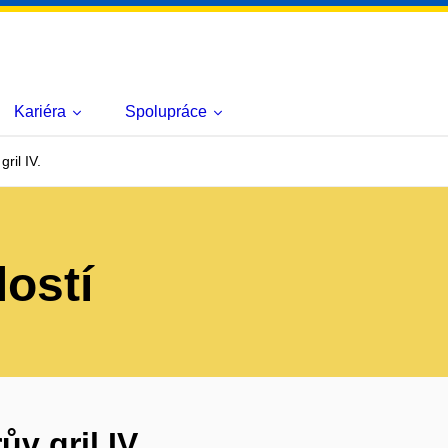
Kariéra
Spolupráce
ril IV.
lostí
v gril IV.