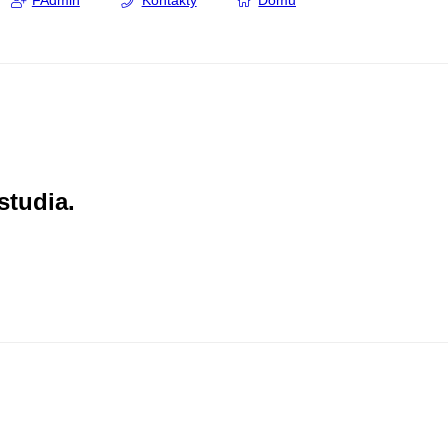
FAdmin
Kontakty
Domů
studia.