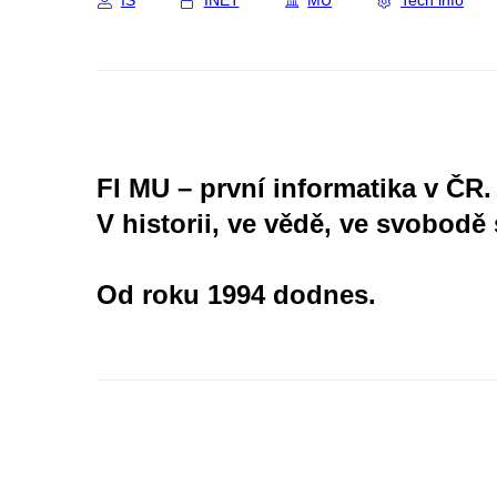
IS
INET
MU
Tech info
FI MU – první informatika v ČR.
V historii, ve vědě, ve svobodě 
Od roku 1994 dodnes.