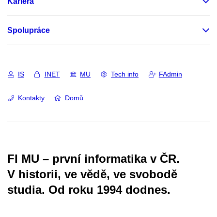
Kariéra
Spolupráce
IS
INET
MU
Tech info
FAdmin
Kontakty
Domů
FI MU – první informatika v ČR.
V historii, ve vědě, ve svobodě
studia.
Od roku 1994 dodnes.