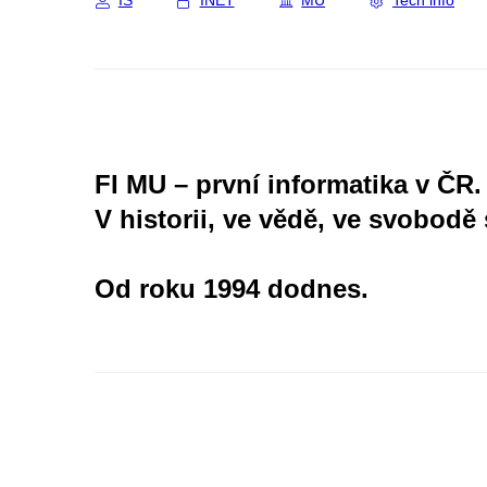
IS
INET
MU
Tech info
FI MU – první informatika v ČR.
V historii, ve vědě, ve svobodě 
Od roku 1994 dodnes.