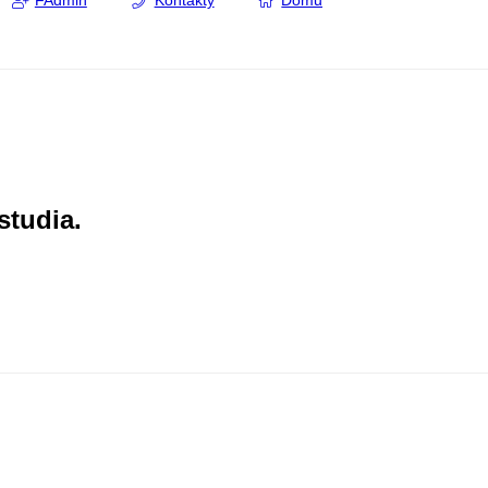
FAdmin
Kontakty
Domů
studia.