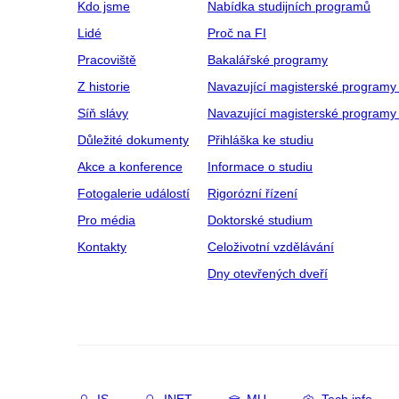
Kdo jsme
Nabídka studijních programů
Lidé
Proč na FI
Pracoviště
Bakalářské programy
Z historie
Navazující magisterské programy
Síň slávy
Navazující magisterské programy 
Důležité dokumenty
Přihláška ke studiu
Akce a konference
Informace o studiu
Fotogalerie událostí
Rigorózní řízení
Pro média
Doktorské studium
Kontakty
Celoživotní vzdělávání
Dny otevřených dveří