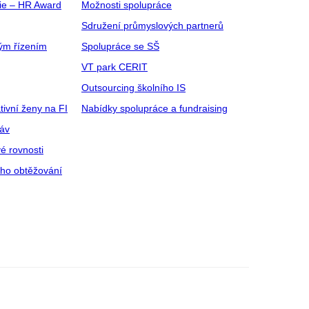
gie – HR Award
Možnosti spolupráce
Sdružení průmyslových partnerů
ým řízením
Spolupráce se SŠ
VT park CERIT
Outsourcing školního IS
tivní ženy na FI
Nabídky spolupráce a fundraising
ráv
é rovnosti
ího obtěžování