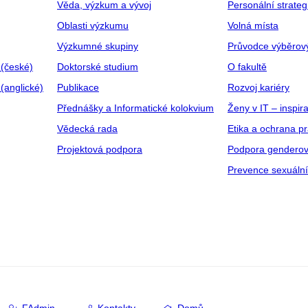
Věda, výzkum a vývoj
Personální strate
Oblasti výzkumu
Volná místa
Výzkumné skupiny
Průvodce výběrov
 (české)
Doktorské studium
O fakultě
(anglické)
Publikace
Rozvoj kariéry
Přednášky a Informatické kolokvium
Ženy v IT – inspira
Vědecká rada
Etika a ochrana p
Projektová podpora
Podpora genderov
Prevence sexuáln