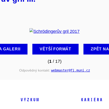
A GALERII
VĚTŠÍ FORMÁT
ZPĚT N
(
1
/ 17)
Odpovědný kontakt:
webmaster
@fi
.muni
.cz
VÝZKUM
KARIÉRA