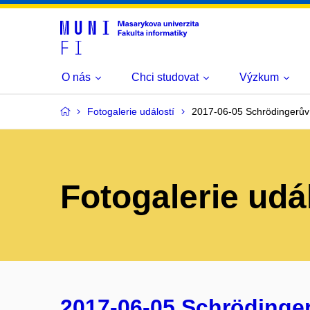
O nás
Chci studovat
Výzkum
Fotogalerie událostí
2017-06-05 Schrödingerův gr
Fotogalerie udá
2017-06-05 Schrödingerův