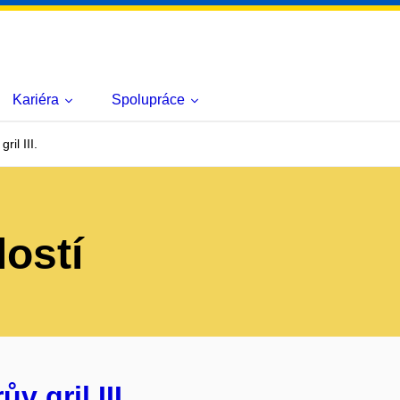
Kariéra
Spolupráce
il III.
lostí
 gril III.