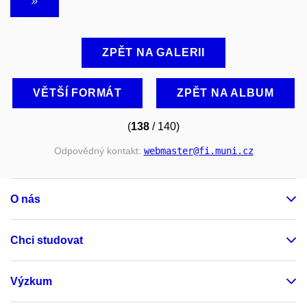
ZPĚT NA GALERII
VĚTŠÍ FORMÁT
ZPĚT NA ALBUM
(
138
/ 140)
Odpovědný kontakt:
webmaster
@fi
.muni
.cz
O nás
Chci studovat
Výzkum