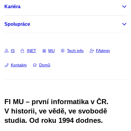
Kariéra
Spolupráce
IS
INET
MU
Tech info
FAdmin
Kontakty
Domů
FI MU – první informatika v ČR.
V historii, ve vědě, ve svobodě
studia.
Od roku 1994 dodnes.