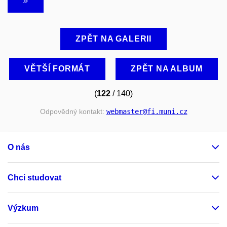
ZPĚT NA GALERII
VĚTŠÍ FORMÁT
ZPĚT NA ALBUM
(
122
/ 140)
Odpovědný kontakt:
webmaster
@fi
.muni
.cz
O nás
Chci studovat
Výzkum