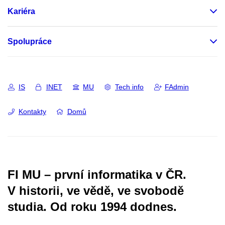
Kariéra
Spolupráce
IS
INET
MU
Tech info
FAdmin
Kontakty
Domů
FI MU – první informatika v ČR.
V historii, ve vědě, ve svobodě
studia.
Od roku 1994 dodnes.