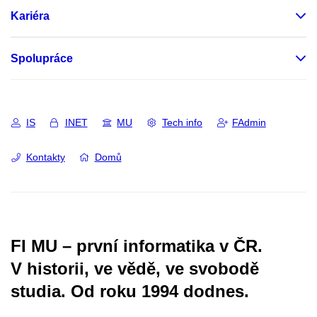
Kariéra
Spolupráce
IS
INET
MU
Tech info
FAdmin
Kontakty
Domů
FI MU – první informatika v ČR.
V historii, ve vědě, ve svobodě
studia.
Od roku 1994 dodnes.