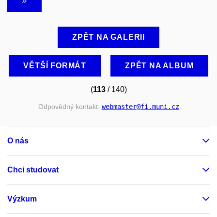
ZPĚT NA GALERII
VĚTŠÍ FORMÁT
ZPĚT NA ALBUM
(
113
/ 140)
Odpovědný kontakt:
webmaster
@fi
.muni
.cz
O nás
Chci studovat
Výzkum