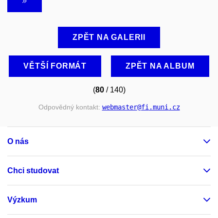
ZPĚT NA GALERII
VĚTŠÍ FORMÁT
ZPĚT NA ALBUM
(
80
/ 140)
Odpovědný kontakt:
webmaster
@fi
.muni
.cz
O nás
Chci studovat
Výzkum