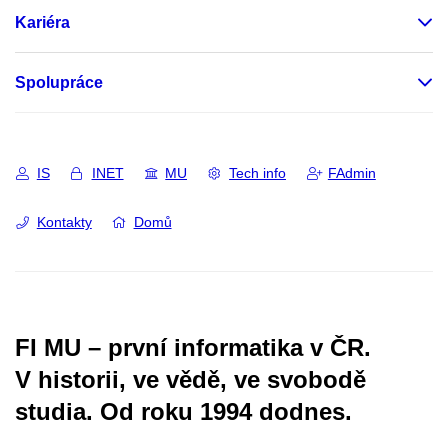
Kariéra
Spolupráce
IS
INET
MU
Tech info
FAdmin
Kontakty
Domů
FI MU – první informatika v ČR.
V historii, ve vědě, ve svobodě
studia.
Od roku 1994 dodnes.