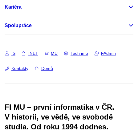
Kariéra
Spolupráce
IS
INET
MU
Tech info
FAdmin
Kontakty
Domů
FI MU – první informatika v ČR.
V historii, ve vědě, ve svobodě
studia.
Od roku 1994 dodnes.