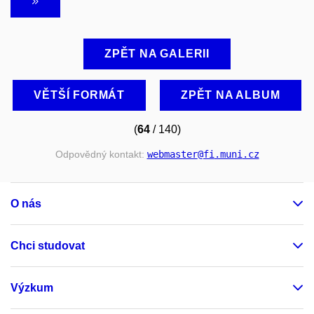
ZPĚT NA GALERII
VĚTŠÍ FORMÁT
ZPĚT NA ALBUM
(
64
/ 140)
Odpovědný kontakt:
webmaster
@fi
.muni
.cz
O nás
Chci studovat
Výzkum