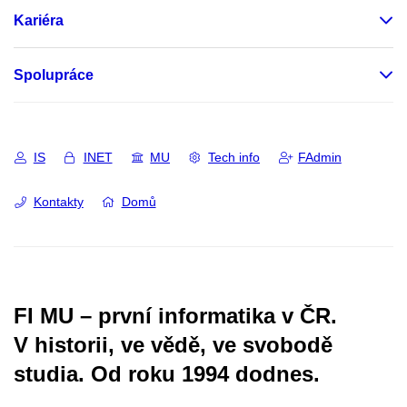
Kariéra
Spolupráce
IS
INET
MU
Tech info
FAdmin
Kontakty
Domů
FI MU – první informatika v ČR.
V historii, ve vědě, ve svobodě
studia.
Od roku 1994 dodnes.