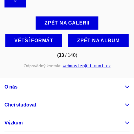
ZPĚT NA GALERII
VĚTŠÍ FORMÁT
ZPĚT NA ALBUM
(
33
/ 140)
Odpovědný kontakt:
webmaster
@fi
.muni
.cz
O nás
Chci studovat
Výzkum