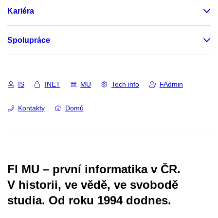
Kariéra
Spolupráce
IS
INET
MU
Tech info
FAdmin
Kontakty
Domů
FI MU – první informatika v ČR.
V historii, ve vědě, ve svobodě
studia.
Od roku 1994 dodnes.