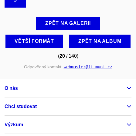
ZPĚT NA GALERII
VĚTŠÍ FORMÁT
ZPĚT NA ALBUM
(
20
/ 140)
Odpovědný kontakt:
webmaster
@fi
.muni
.cz
O nás
Chci studovat
Výzkum