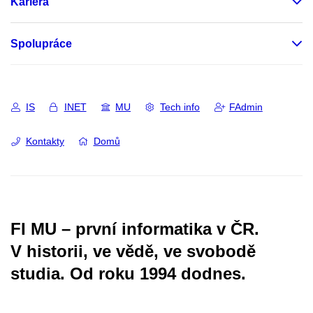
Kariéra
Spolupráce
IS
INET
MU
Tech info
FAdmin
Kontakty
Domů
FI MU – první informatika v ČR.
V historii, ve vědě, ve svobodě
studia.
Od roku 1994 dodnes.