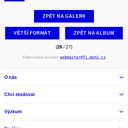
ZPĚT NA GALERII
VĚTŠÍ FORMÁT
ZPĚT NA ALBUM
(
26
/ 27)
Odpovědný kontakt:
webmaster
@fi
.muni
.cz
O nás
Chci studovat
Výzkum