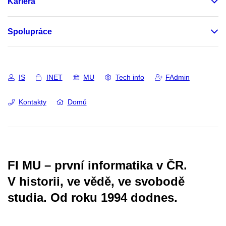
Kariéra
Spolupráce
IS
INET
MU
Tech info
FAdmin
Kontakty
Domů
FI MU – první informatika v ČR.
V historii, ve vědě, ve svobodě
studia.
Od roku 1994 dodnes.