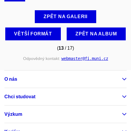
ZPĚT NA GALERII
VĚTŠÍ FORMÁT
ZPĚT NA ALBUM
(
13
/ 17)
Odpovědný kontakt:
webmaster
@fi
.muni
.cz
O nás
Chci studovat
Výzkum