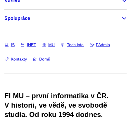
Kariéra
Spolupráce
IS
INET
MU
Tech info
FAdmin
Kontakty
Domů
FI MU – první informatika v ČR.
V historii, ve vědě, ve svobodě
studia.
Od roku 1994 dodnes.