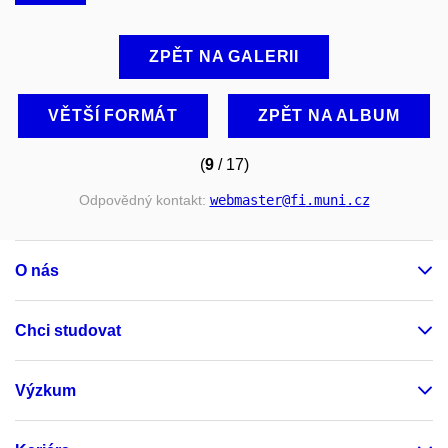
ZPĚT NA GALERII
VĚTŠÍ FORMÁT
ZPĚT NA ALBUM
(
9
/ 17)
Odpovědný kontakt:
webmaster
@fi
.muni
.cz
O nás
Chci studovat
Výzkum