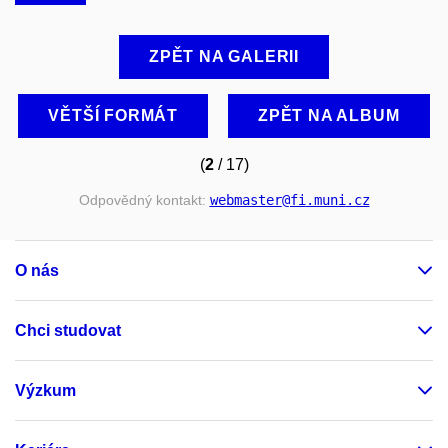
ZPĚT NA GALERII
VĚTŠÍ FORMÁT
ZPĚT NA ALBUM
(
2
/ 17)
Odpovědný kontakt:
webmaster
@fi
.muni
.cz
O nás
Chci studovat
Výzkum