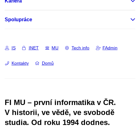
Kariéra
Spolupráce
IS
INET
MU
Tech info
FAdmin
Kontakty
Domů
FI MU – první informatika v ČR.
V historii, ve vědě, ve svobodě
studia.
Od roku 1994 dodnes.