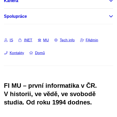
Kariéra
Spolupráce
IS
INET
MU
Tech info
FAdmin
Kontakty
Domů
FI MU – první informatika v ČR.
V historii, ve vědě, ve svobodě
studia.
Od roku 1994 dodnes.