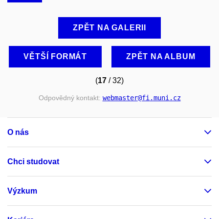
ZPĚT NA GALERII
VĚTŠÍ FORMÁT
ZPĚT NA ALBUM
(
17
/ 32)
Odpovědný kontakt:
webmaster
@fi
.muni
.cz
O nás
Chci studovat
Výzkum