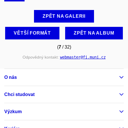
ZPĚT NA GALERII
VĚTŠÍ FORMÁT
ZPĚT NA ALBUM
(
7
/ 32)
Odpovědný kontakt:
webmaster
@fi
.muni
.cz
O nás
Chci studovat
Výzkum