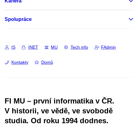
Kariéra
Spolupráce
IS
INET
MU
Tech info
FAdmin
Kontakty
Domů
FI MU – první informatika v ČR.
V historii, ve vědě, ve svobodě
studia.
Od roku 1994 dodnes.