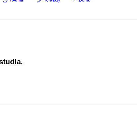
FAdmin
Kontakty
Domů
studia.