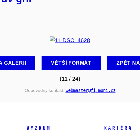
A GALERII
VĚTŠÍ FORMÁT
ZPĚT N
(
11
/ 24)
Odpovědný kontakt:
webmaster
@fi
.muni
.cz
VÝZKUM
KARIÉRA