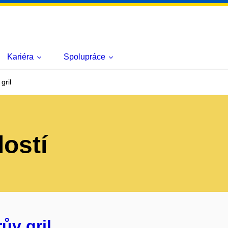
Kariéra
Spolupráce
gril
lostí
ův gril