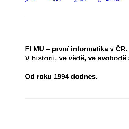
IS
INET
MU
Tech info
FI MU – první informatika v ČR.
V historii, ve vědě, ve svobodě 
Od roku 1994 dodnes.