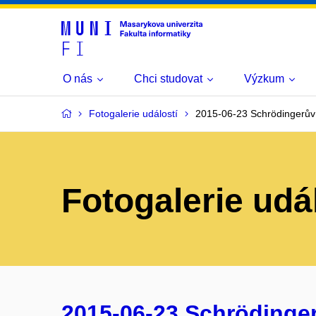
O nás
Chci studovat
Výzkum
Fotogalerie událostí
2015-06-23 Schrödingerův 
Fotogalerie udá
2015-06-23 Schrödinger