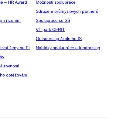
gie – HR Award
Možnosti spolupráce
Sdružení průmyslových partnerů
ým řízením
Spolupráce se SŠ
VT park CERIT
Outsourcing školního IS
tivní ženy na FI
Nabídky spolupráce a fundraising
ráv
é rovnosti
ího obtěžování