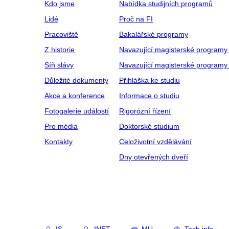
Kdo jsme
Nabídka studijních programů
Lidé
Proč na FI
Pracoviště
Bakalářské programy
Z historie
Navazující magisterské programy
Síň slávy
Navazující magisterské programy 
Důležité dokumenty
Přihláška ke studiu
Akce a konference
Informace o studiu
Fotogalerie událostí
Rigorózní řízení
Pro média
Doktorské studium
Kontakty
Celoživotní vzdělávání
Dny otevřených dveří