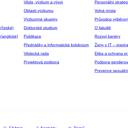
Věda, výzkum a vývoj
Personální strate
Oblasti výzkumu
Volná místa
Výzkumné skupiny
Průvodce výběrov
 (české)
Doktorské studium
O fakultě
(anglické)
Publikace
Rozvoj kariéry
Přednášky a Informatické kolokvium
Ženy v IT – inspira
Vědecká rada
Etika a ochrana p
Projektová podpora
Podpora genderov
Prevence sexuáln