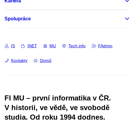
Kariéra
Spolupráce
IS
INET
MU
Tech info
FAdmin
Kontakty
Domů
FI MU – první informatika v ČR.
V historii, ve vědě, ve svobodě
studia.
Od roku 1994 dodnes.