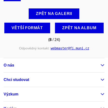
ZPĚT NA GALERII
VĚTŠÍ FORMÁT
ZPĚT NA ALBUM
(
8
/ 24)
Odpovědný kontakt:
webmaster
@fi
.muni
.cz
O nás
Chci studovat
Výzkum