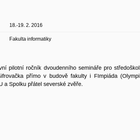
18.-19. 2. 2016
Fakulta informatiky
vní pilotní ročník dvoudenního semináře pro středoško
ifrovačka přímo v budově fakulty i FImpiáda (Olympiá
MU a Spolku přátel severské zvěře.