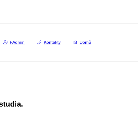
FAdmin
Kontakty
Domů
studia.