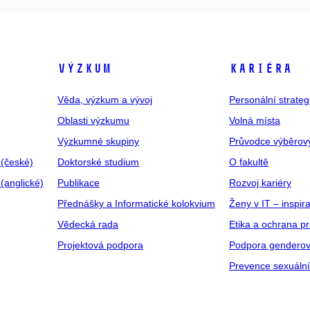
VÝZKUM
KARIÉRA
Věda, výzkum a vývoj
Personální strate
Oblasti výzkumu
Volná místa
Výzkumné skupiny
Průvodce výběrov
 (české)
Doktorské studium
O fakultě
(anglické)
Publikace
Rozvoj kariéry
Přednášky a Informatické kolokvium
Ženy v IT – inspira
Vědecká rada
Etika a ochrana p
Projektová podpora
Podpora genderov
Prevence sexuáln