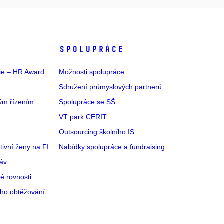
SPOLUPRÁCE
gie – HR Award
Možnosti spolupráce
Sdružení průmyslových partnerů
ým řízením
Spolupráce se SŠ
VT park CERIT
Outsourcing školního IS
tivní ženy na FI
Nabídky spolupráce a fundraising
ráv
é rovnosti
ího obtěžování