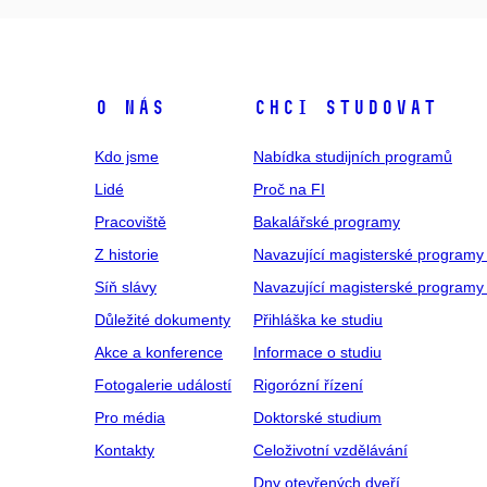
O NÁS
CHCI STUDOVAT
Kdo jsme
Nabídka studijních programů
Lidé
Proč na FI
Pracoviště
Bakalářské programy
Z historie
Navazující magisterské programy
Síň slávy
Navazující magisterské programy 
Důležité dokumenty
Přihláška ke studiu
Akce a konference
Informace o studiu
Fotogalerie událostí
Rigorózní řízení
Pro média
Doktorské studium
Kontakty
Celoživotní vzdělávání
Dny otevřených dveří