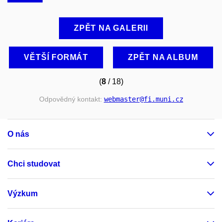
ZPĚT NA GALERII
VĚTŠÍ FORMÁT
ZPĚT NA ALBUM
(
8
/ 18)
Odpovědný kontakt:
webmaster
@fi
.muni
.cz
O nás
Chci studovat
Výzkum