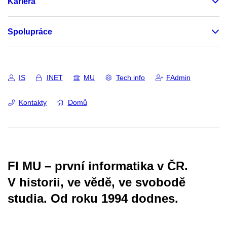
Kariéra
Spolupráce
IS
INET
MU
Tech info
FAdmin
Kontakty
Domů
FI MU – první informatika v ČR.
V historii, ve vědě, ve svobodě
studia.
Od roku 1994 dodnes.