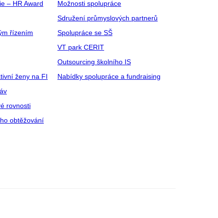
gie – HR Award
Možnosti spolupráce
Sdružení průmyslových partnerů
ým řízením
Spolupráce se SŠ
VT park CERIT
Outsourcing školního IS
tivní ženy na FI
Nabídky spolupráce a fundraising
ráv
é rovnosti
ího obtěžování