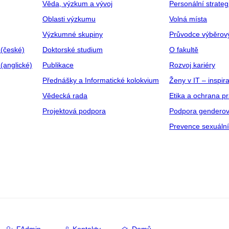
Věda, výzkum a vývoj
Personální strate
Oblasti výzkumu
Volná místa
Výzkumné skupiny
Průvodce výběrov
 (české)
Doktorské studium
O fakultě
(anglické)
Publikace
Rozvoj kariéry
Přednášky a Informatické kolokvium
Ženy v IT – inspira
Vědecká rada
Etika a ochrana p
Projektová podpora
Podpora genderov
Prevence sexuáln