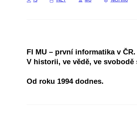
IS
INET
MU
Tech info
FI MU – první informatika v ČR.
V historii, ve vědě, ve svobodě 
Od roku 1994 dodnes.