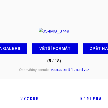
A GALERII
VĚTŠÍ FORMÁT
ZPĚT N
(
5
/ 18)
Odpovědný kontakt:
webmaster
@fi
.muni
.cz
VÝZKUM
KARIÉRA