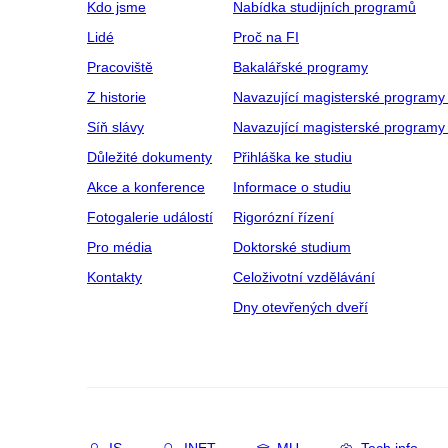
Kdo jsme
Nabídka studijních programů
Lidé
Proč na FI
Pracoviště
Bakalářské programy
Z historie
Navazující magisterské programy
Síň slávy
Navazující magisterské programy 
Důležité dokumenty
Přihláška ke studiu
Akce a konference
Informace o studiu
Fotogalerie událostí
Rigorózní řízení
Pro média
Doktorské studium
Kontakty
Celoživotní vzdělávání
Dny otevřených dveří