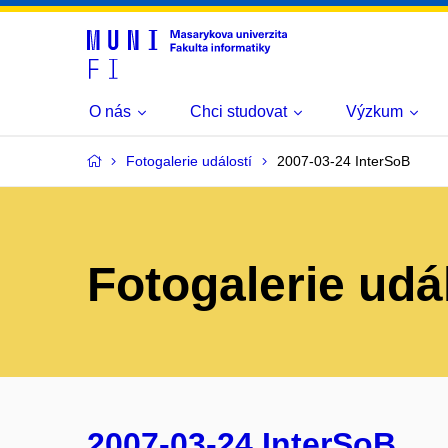
O nás
Chci studovat
Výzkum
Fotogalerie událostí
2007-03-24 InterSoB
Fotogalerie udá
2007-03-24 InterSoB