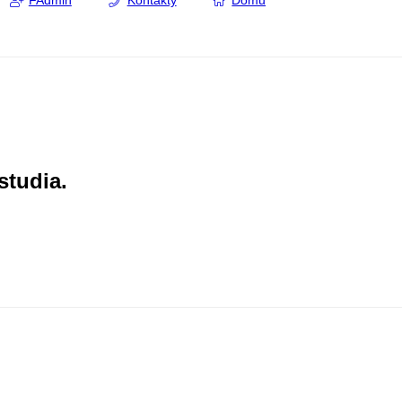
FAdmin
Kontakty
Domů
studia.