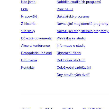
Kdo jsme
Nabídka studijních programů
Lidé
Proč na FI
Pracoviště
Bakalářské programy
Z historie
Navazující magisterské programy
Síň slávy
Navazující magisterské programy 
Důležité dokumenty
Přihláška ke studiu
Akce a konference
Informace o studiu
Fotogalerie událostí
Rigorózní řízení
Pro média
Doktorské studium
Kontakty
Celoživotní vzdělávání
Dny otevřených dveří