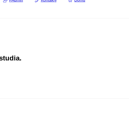
FAdmin
Kontakty
Domů
studia.