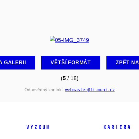
A GALERII
VĚTŠÍ FORMÁT
ZPĚT N
(
5
/ 18)
Odpovědný kontakt:
webmaster
@fi
.muni
.cz
VÝZKUM
KARIÉRA