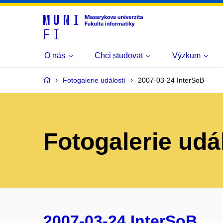
O nás
Chci studovat
Výzkum
Fotogalerie událostí
2007-03-24 InterSoB
Fotogalerie udá
2007-03-24 InterSoB