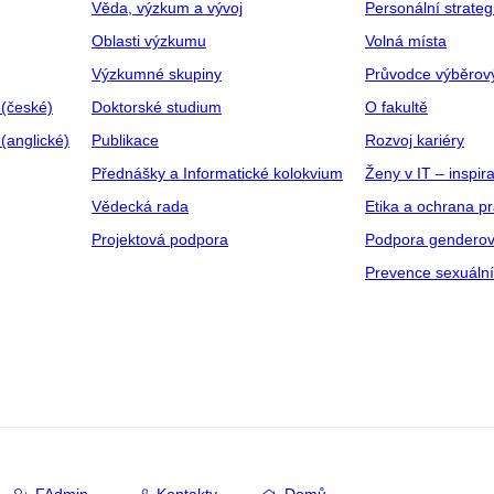
Věda, výzkum a vývoj
Personální strate
Oblasti výzkumu
Volná místa
Výzkumné skupiny
Průvodce výběrov
 (české)
Doktorské studium
O fakultě
(anglické)
Publikace
Rozvoj kariéry
Přednášky a Informatické kolokvium
Ženy v IT – inspira
Vědecká rada
Etika a ochrana p
Projektová podpora
Podpora genderov
Prevence sexuáln