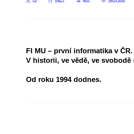
IS
INET
MU
Tech info
FI MU – první informatika v ČR.
V historii, ve vědě, ve svobodě 
Od roku 1994 dodnes.