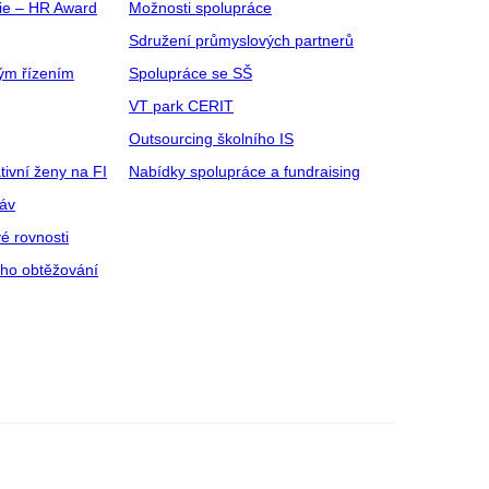
gie – HR Award
Možnosti spolupráce
Sdružení průmyslových partnerů
ým řízením
Spolupráce se SŠ
VT park CERIT
Outsourcing školního IS
tivní ženy na FI
Nabídky spolupráce a fundraising
ráv
é rovnosti
ího obtěžování