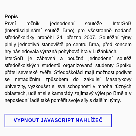
Popis
První ročník jednodenní soutěže InterSoB
(Interdisciplinární soutěž Brno) pro všestranně nadané
středoškoláky proběhl 24. března 2007. Soutěžní týmy
plnily jednotlivá stanoviště po centru Brna, před koncem
hry následovala výrazná pohybová hra v Lužánkách.
InterSoB je zábavná a poučná jednodenní soutěž
středoškolských studentů organizovaná studenty Spolku
přátel severské zvěře. Středoškoláci mají možnost podívat
se netradičním způsobem do zákulisí Masarykovy
univerzity, vyzkoušet si své schopnosti v mnoha různých
oblastech, udělat si s kamarády zajímavý výlet po Brně a v
neposlední řadě také poměřit svoje síly s dalšími týmy.
VYPNOUT JAVASCRIPT NAHLÍŽEČ