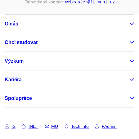
Odpovědný kontakt:
webmaster
@fi
.muni
.cz
O nás
Chci studovat
Výzkum
Kariéra
Spolupráce
IS
INET
MU
Tech info
FAdmin