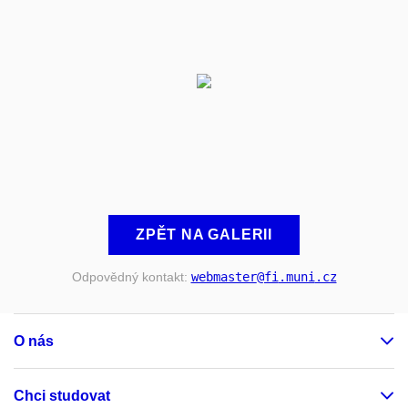
ZPĚT NA GALERII
Odpovědný kontakt:
webmaster
@fi
.muni
.cz
O nás
Chci studovat