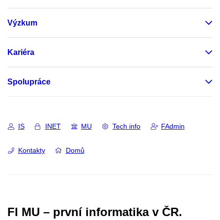
Výzkum
Kariéra
Spolupráce
IS
INET
MU
Tech info
FAdmin
Kontakty
Domů
FI MU – první informatika v ČR.