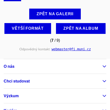
ZPĚT NA GALERII
VĚTŠÍ FORMÁT
ZPĚT NA ALBUM
(
7
/ 9)
Odpovědný kontakt:
webmaster
@fi
.muni
.cz
O nás
Chci studovat
Výzkum