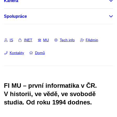
Kariéra
Spolupráce
IS
INET
MU
Tech info
FAdmin
Kontakty
Domů
FI MU – první informatika v ČR.
V historii, ve vědě, ve svobodě
studia.
Od roku 1994 dodnes.