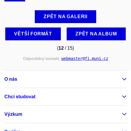
ZPĚT NA GALERII
VĚTŠÍ FORMÁT
ZPĚT NA ALBUM
(
12
/ 15)
Odpovědný kontakt:
webmaster
@fi
.muni
.cz
O nás
Chci studovat
Výzkum