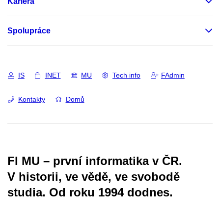
Kariéra
Spolupráce
IS
INET
MU
Tech info
FAdmin
Kontakty
Domů
FI MU – první informatika v ČR.
V historii, ve vědě, ve svobodě
studia.
Od roku 1994 dodnes.