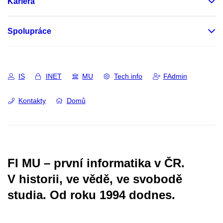
Kariéra
Spolupráce
IS
INET
MU
Tech info
FAdmin
Kontakty
Domů
FI MU – první informatika v ČR.
V historii, ve vědě, ve svobodě
studia.
Od roku 1994 dodnes.