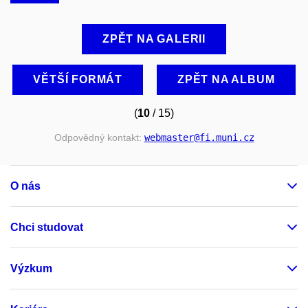
ZPĚT NA GALERII
VĚTŠÍ FORMÁT
ZPĚT NA ALBUM
(
10
/ 15)
Odpovědný kontakt:
webmaster
@fi
.muni
.cz
O nás
Chci studovat
Výzkum