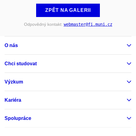
ZPĚT NA GALERII
Odpovědný kontakt:
webmaster
@fi
.muni
.cz
O nás
Chci studovat
Výzkum
Kariéra
Spolupráce