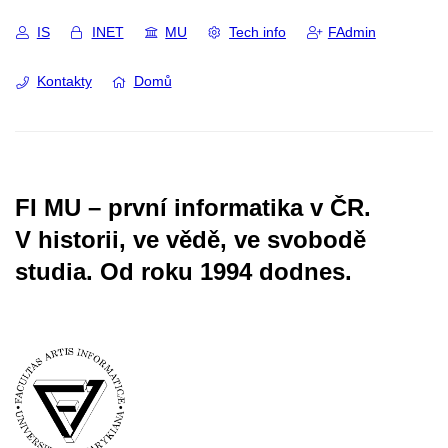
IS
INET
MU
Tech info
FAdmin
Kontakty
Domů
FI MU – první informatika v ČR.
V historii, ve vědě, ve svobodě
studia.
Od roku 1994 dodnes.