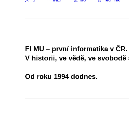
IS
INET
MU
Tech info
FI MU – první informatika v ČR.
V historii, ve vědě, ve svobodě 
Od roku 1994 dodnes.