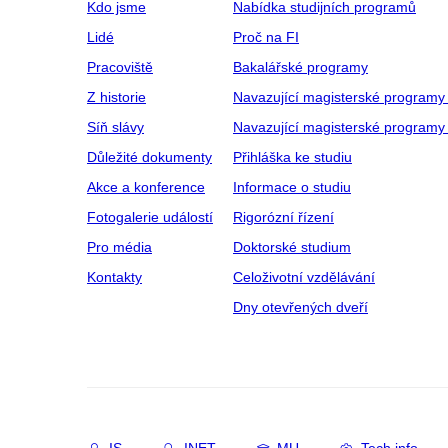
Kdo jsme
Nabídka studijních programů
Lidé
Proč na FI
Pracoviště
Bakalářské programy
Z historie
Navazující magisterské programy
Síň slávy
Navazující magisterské programy 
Důležité dokumenty
Přihláška ke studiu
Akce a konference
Informace o studiu
Fotogalerie událostí
Rigorózní řízení
Pro média
Doktorské studium
Kontakty
Celoživotní vzdělávání
Dny otevřených dveří