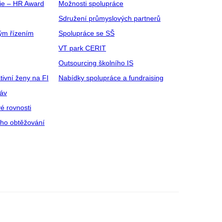
gie – HR Award
Možnosti spolupráce
Sdružení průmyslových partnerů
ým řízením
Spolupráce se SŠ
VT park CERIT
Outsourcing školního IS
tivní ženy na FI
Nabídky spolupráce a fundraising
ráv
é rovnosti
ího obtěžování