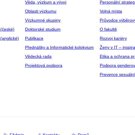
Věda, výzkum a vývoj
Personální strate
Oblasti výzkumu
Volná místa
Výzkumné skupiny
Průvodce výběrov
 (české)
Doktorské studium
O fakultě
(anglické)
Publikace
Rozvoj kariéry
Přednášky a Informatické kolokvium
Ženy v IT – inspira
Vědecká rada
Etika a ochrana p
Projektová podpora
Podpora genderov
Prevence sexuáln