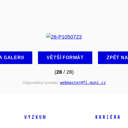
A GALERII
VĚTŠÍ FORMÁT
ZPĚT N
(
28
/ 28)
Odpovědný kontakt:
webmaster
@fi
.muni
.cz
VÝZKUM
KARIÉRA