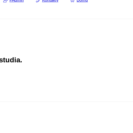
FAdmin
Kontakty
Domů
studia.