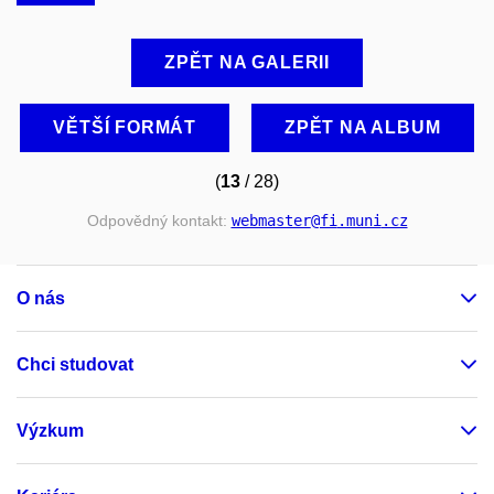
ZPĚT NA GALERII
VĚTŠÍ FORMÁT
ZPĚT NA ALBUM
(
13
/ 28)
Odpovědný kontakt:
webmaster
@fi
.muni
.cz
O nás
Chci studovat
Výzkum