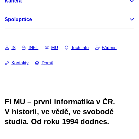
Kariéra
Spolupráce
IS
INET
MU
Tech info
FAdmin
Kontakty
Domů
FI MU – první informatika v ČR.
V historii, ve vědě, ve svobodě
studia.
Od roku 1994 dodnes.