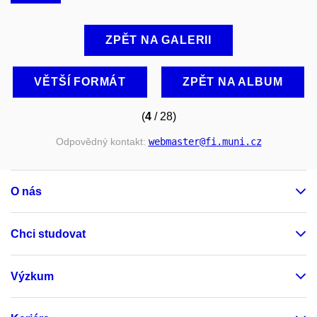
ZPĚT NA GALERII
VĚTŠÍ FORMÁT
ZPĚT NA ALBUM
(
4
/ 28)
Odpovědný kontakt:
webmaster
@fi
.muni
.cz
O nás
Chci studovat
Výzkum