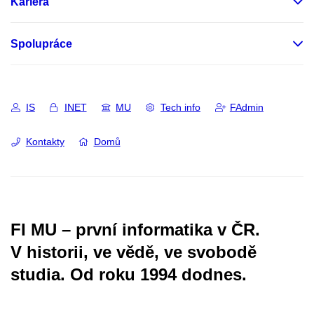
Kariéra
Spolupráce
IS
INET
MU
Tech info
FAdmin
Kontakty
Domů
FI MU – první informatika v ČR.
V historii, ve vědě, ve svobodě
studia.
Od roku 1994 dodnes.