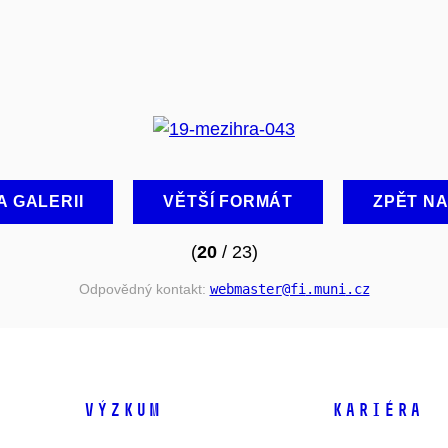
A GALERII
VĚTŠÍ FORMÁT
ZPĚT N
(
20
/ 23)
Odpovědný kontakt:
webmaster
@fi
.muni
.cz
VÝZKUM
KARIÉRA