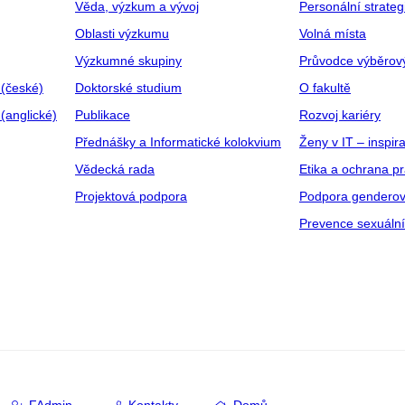
Věda, výzkum a vývoj
Personální strate
Oblasti výzkumu
Volná místa
Výzkumné skupiny
Průvodce výběrov
 (české)
Doktorské studium
O fakultě
(anglické)
Publikace
Rozvoj kariéry
Přednášky a Informatické kolokvium
Ženy v IT – inspira
Vědecká rada
Etika a ochrana p
Projektová podpora
Podpora genderov
Prevence sexuáln