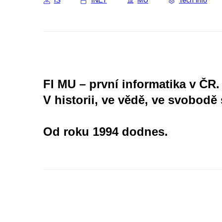
IS
INET
MU
Tech info
FI MU – první informatika v ČR.
V historii, ve vědě, ve svobodě 
Od roku 1994 dodnes.