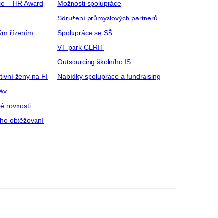
gie – HR Award
Možnosti spolupráce
Sdružení průmyslových partnerů
ým řízením
Spolupráce se SŠ
VT park CERIT
Outsourcing školního IS
tivní ženy na FI
Nabídky spolupráce a fundraising
ráv
é rovnosti
ího obtěžování