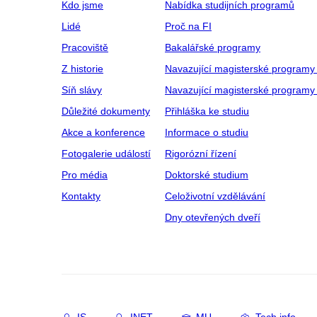
Kdo jsme
Nabídka studijních programů
Lidé
Proč na FI
Pracoviště
Bakalářské programy
Z historie
Navazující magisterské programy
Síň slávy
Navazující magisterské programy 
Důležité dokumenty
Přihláška ke studiu
Akce a konference
Informace o studiu
Fotogalerie událostí
Rigorózní řízení
Pro média
Doktorské studium
Kontakty
Celoživotní vzdělávání
Dny otevřených dveří