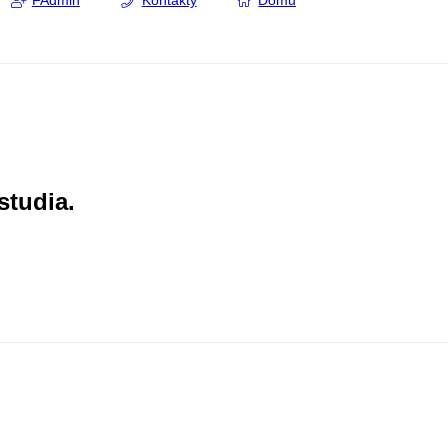
FAdmin
Kontakty
Domů
studia.