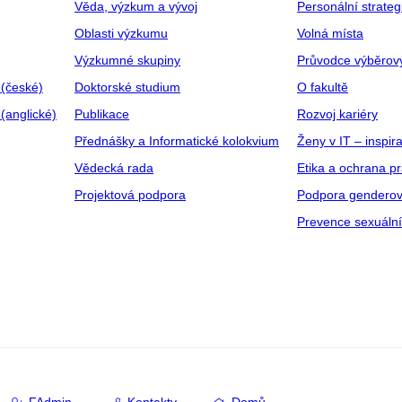
Věda, výzkum a vývoj
Personální strate
Oblasti výzkumu
Volná místa
Výzkumné skupiny
Průvodce výběrov
 (české)
Doktorské studium
O fakultě
(anglické)
Publikace
Rozvoj kariéry
Přednášky a Informatické kolokvium
Ženy v IT – inspira
Vědecká rada
Etika a ochrana p
Projektová podpora
Podpora genderov
Prevence sexuáln