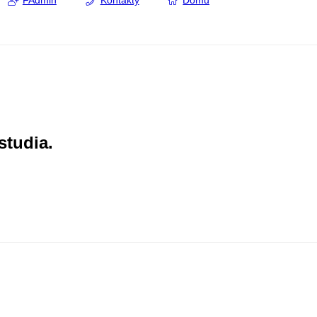
FAdmin
Kontakty
Domů
studia.