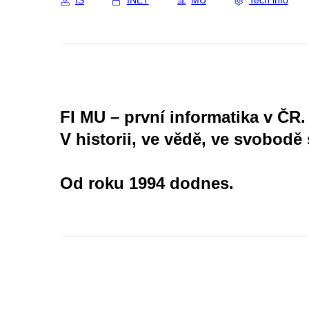
IS
INET
MU
Tech info
FI MU – první informatika v ČR.
V historii, ve vědě, ve svobodě 
Od roku 1994 dodnes.