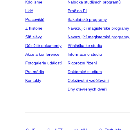
Kdo jsme
Nabídka studijních programů
Lidé
Proč na FI
Pracoviště
Bakalářské programy
Z historie
Navazující magisterské programy
Síň slávy
Navazující magisterské programy 
Důležité dokumenty
Přihláška ke studiu
Akce a konference
Informace o studiu
Fotogalerie událostí
Rigorózní řízení
Pro média
Doktorské studium
Kontakty
Celoživotní vzdělávání
Dny otevřených dveří