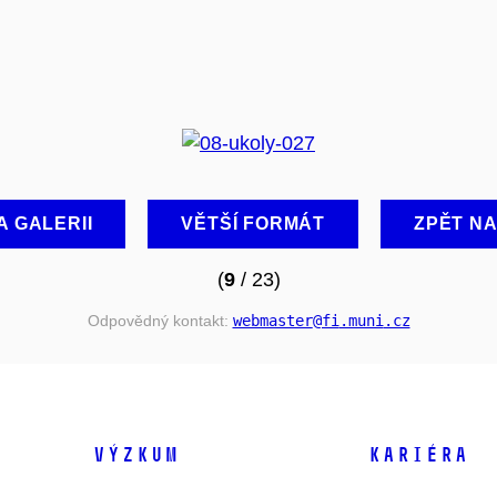
A GALERII
VĚTŠÍ FORMÁT
ZPĚT N
(
9
/ 23)
Odpovědný kontakt:
webmaster
@fi
.muni
.cz
VÝZKUM
KARIÉRA