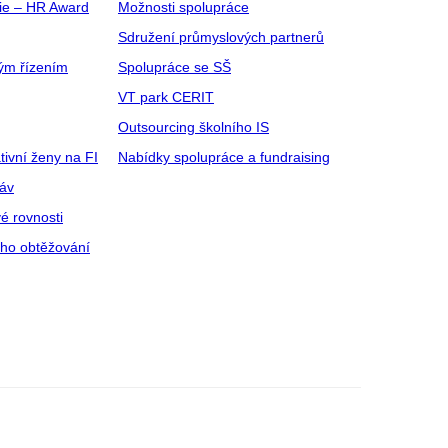
gie – HR Award
Možnosti spolupráce
Sdružení průmyslových partnerů
ým řízením
Spolupráce se SŠ
VT park CERIT
Outsourcing školního IS
tivní ženy na FI
Nabídky spolupráce a fundraising
ráv
é rovnosti
ího obtěžování