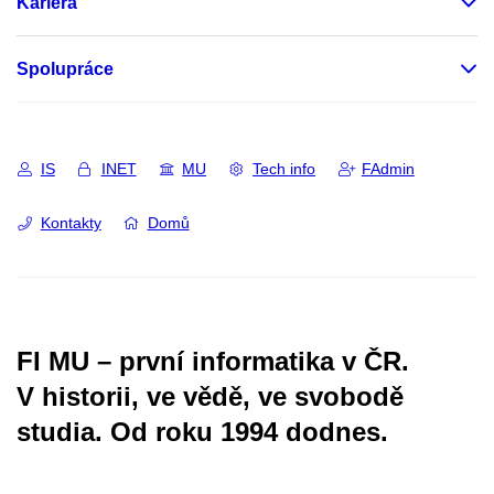
Kariéra
Spolupráce
IS
INET
MU
Tech info
FAdmin
Kontakty
Domů
FI MU – první informatika v ČR.
V historii, ve vědě, ve svobodě
studia.
Od roku 1994 dodnes.