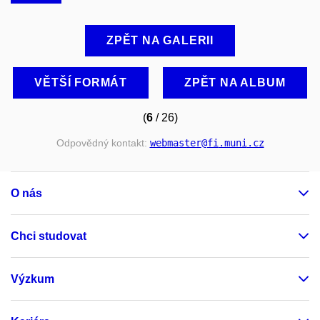
ZPĚT NA GALERII
VĚTŠÍ FORMÁT
ZPĚT NA ALBUM
(
6
/ 26)
Odpovědný kontakt:
webmaster
@fi
.muni
.cz
O nás
Chci studovat
Výzkum