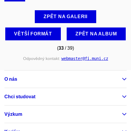
ZPĚT NA GALERII
VĚTŠÍ FORMÁT
ZPĚT NA ALBUM
(
33
/ 39)
Odpovědný kontakt:
webmaster
@fi
.muni
.cz
O nás
Chci studovat
Výzkum