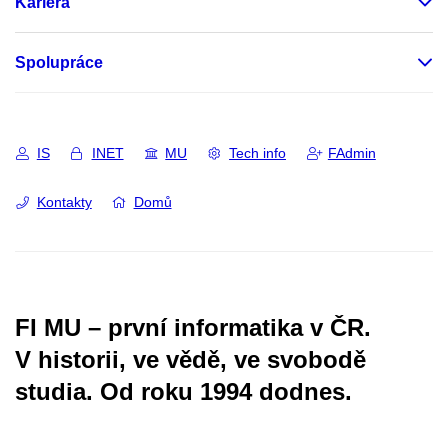
Kariéra
Spolupráce
IS
INET
MU
Tech info
FAdmin
Kontakty
Domů
FI MU – první informatika v ČR.
V historii, ve vědě, ve svobodě
studia.
Od roku 1994 dodnes.