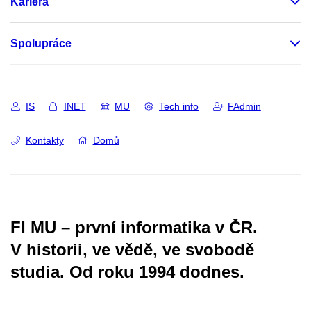
Kariéra
Spolupráce
IS
INET
MU
Tech info
FAdmin
Kontakty
Domů
FI MU – první informatika v ČR.
V historii, ve vědě, ve svobodě
studia.
Od roku 1994 dodnes.