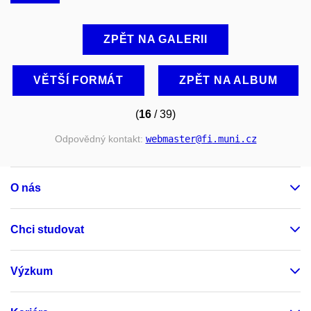
ZPĚT NA GALERII
VĚTŠÍ FORMÁT
ZPĚT NA ALBUM
(
16
/ 39)
Odpovědný kontakt:
webmaster
@fi
.muni
.cz
O nás
Chci studovat
Výzkum