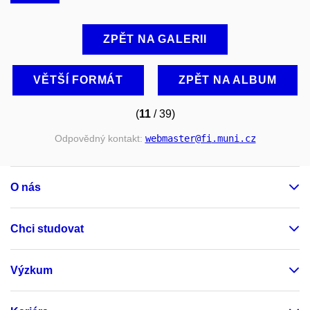
ZPĚT NA GALERII
VĚTŠÍ FORMÁT
ZPĚT NA ALBUM
(
11
/ 39)
Odpovědný kontakt:
webmaster
@fi
.muni
.cz
O nás
Chci studovat
Výzkum