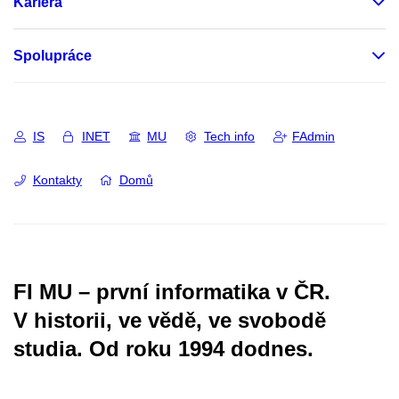
Kariéra
Spolupráce
IS
INET
MU
Tech info
FAdmin
Kontakty
Domů
FI MU – první informatika v ČR.
V historii, ve vědě, ve svobodě
studia.
Od roku 1994 dodnes.