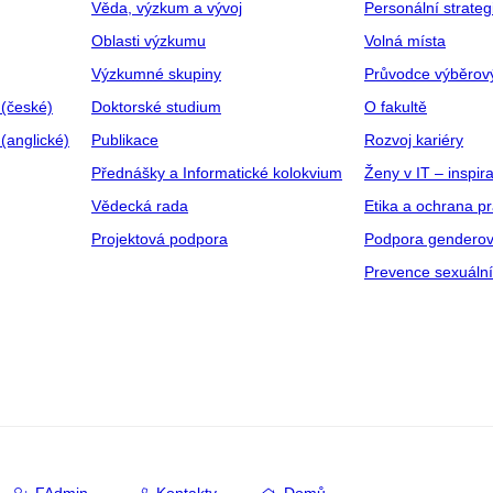
Věda, výzkum a vývoj
Personální strate
Oblasti výzkumu
Volná místa
Výzkumné skupiny
Průvodce výběrov
 (české)
Doktorské studium
O fakultě
(anglické)
Publikace
Rozvoj kariéry
Přednášky a Informatické kolokvium
Ženy v IT – inspira
Vědecká rada
Etika a ochrana p
Projektová podpora
Podpora genderov
Prevence sexuáln