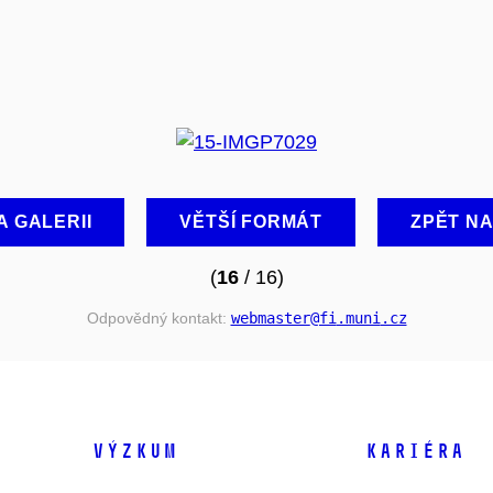
A GALERII
VĚTŠÍ FORMÁT
ZPĚT N
(
16
/ 16)
Odpovědný kontakt:
webmaster
@fi
.muni
.cz
VÝZKUM
KARIÉRA