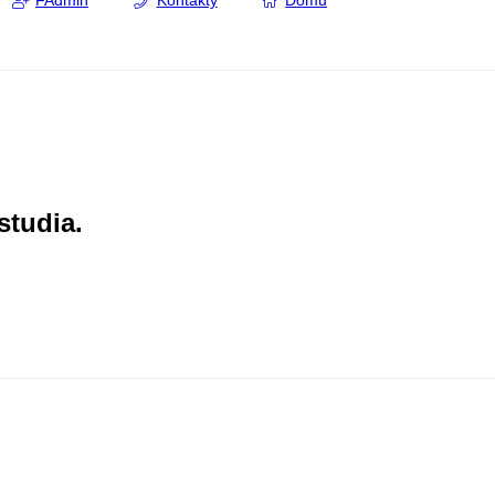
FAdmin
Kontakty
Domů
studia.