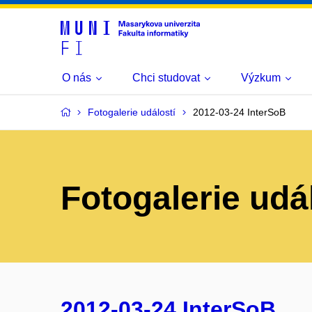
O nás
Chci studovat
Výzkum
Fotogalerie událostí
2012-03-24 InterSoB
Fotogalerie udá
2012-03-24 InterSoB