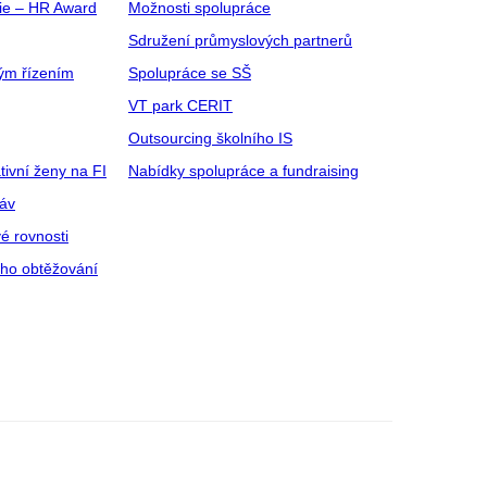
gie – HR Award
Možnosti spolupráce
Sdružení průmyslových partnerů
ým řízením
Spolupráce se SŠ
VT park CERIT
Outsourcing školního IS
tivní ženy na FI
Nabídky spolupráce a fundraising
ráv
é rovnosti
ího obtěžování