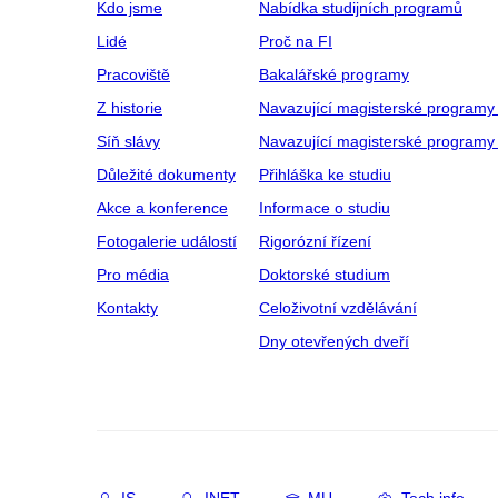
Kdo jsme
Nabídka studijních programů
Lidé
Proč na FI
Pracoviště
Bakalářské programy
Z historie
Navazující magisterské programy
Síň slávy
Navazující magisterské programy 
Důležité dokumenty
Přihláška ke studiu
Akce a konference
Informace o studiu
Fotogalerie událostí
Rigorózní řízení
Pro média
Doktorské studium
Kontakty
Celoživotní vzdělávání
Dny otevřených dveří