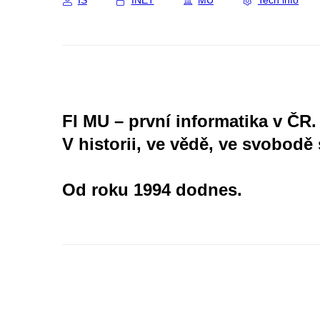
IS
INET
MU
Tech info
FI MU – první informatika v ČR.
V historii, ve vědě, ve svobodě 
Od roku 1994 dodnes.